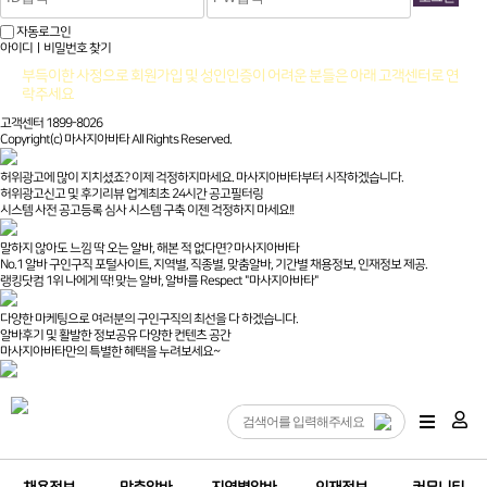
자동로그인
아이디ㅣ비밀번호 찾기
부득이한 사정으로 회원가입 및 성인인증이 어려운 분들은 아래 고객센터로 연
락주세요
고객센터 1899-8026
Copyright(c) 마사지아바타 All Rights Reserved.
허위광고에 많이 지치셨죠? 이제 걱정하지마세요. 마사지아바타부터 시작하겠습니다.
허위광고신고 및 후기리뷰 업계최초 24시간 공고필터링
시스템 사전 공고등록 심사 시스템 구축 이젠 걱정하지 마세요!!
말하지 않아도 느낌 딱 오는 알바, 해본 적 없다면? 마사지아바타
No.1 알바 구인구직 포털사이트, 지역별, 직종별, 맞춤알바, 기간별 채용정보, 인재정보 제공.
랭킹닷컴 1위 나에게 딱! 맞는 알바, 알바를 Respect "마사지아바타"
다양한 마케팅으로 여러분의 구인구직의 최선을 다 하겠습니다.
알바후기 및 활발한 정보공유 다양한 컨텐츠 공간
마사지아바타만의 특별한 혜택을 누려보세요~