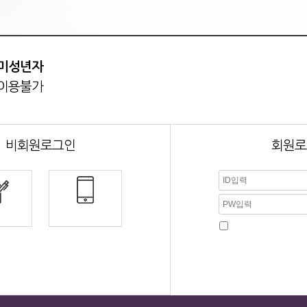
지역별알바
인재정보
커뮤니티
제휴업체
미성년자
이 정보 내용은 청소년 유해 매체물로서 정보통신망 이용촉진
및 청소년 보호법 규정에 의하여 19세 미만의 청소년은 이용할
이용불가
비회원로그인
회원로
가입
휴대폰인증
자동로그인
인여부만 확인될 뿐
어떠한 형태로도
로그인이 안되시나요? 고
 저장되지 않습니다.
마사지아바타 고객센터
 마사지아바타알바로 접속하세요.