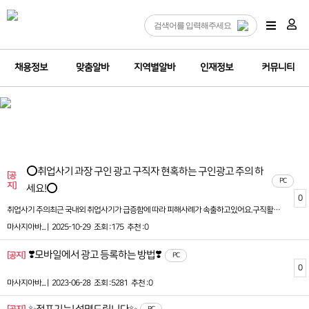
채용정보
맞춤알바
지역별알바
인재정보
커뮤니티
⭕취업사기 과장 구인 광고 구직자 현혹하는 구인광고 주의 하
[공
PC
지]
세요!⭕
0
취업사기 주의최근 국내외 취업사기가 급증함에 따라 피해사례가 속출하고있어요.구직활동 시 꼭 아래 사항을 주의해주세요.<취업사기에 해당할 위험이 높은 구인광고>1. 동종업계 대비 지나치게 좋은 조건 제시2. 채용 전 신분증 사본 등 개인정보 요청3. 취업사례금 등 각종 명목으로 금전을 요구취업사기경찰청 (국번없이 112)보이스피싱 피해 금융감독언 (국번없이 1332)거짓구인광고 신고 고용노동부(국번없이 1350)(온라인) 보이스피싱 지킴이 : www.fss.or.kr(온라인) 거짓구인광고 신고 : www.work24.go.kr(모바일) 고용24 모바일 앱 > 기타민원 > 거짓구인광고 신고자세한 내용은 붙임 자료 및 영상 링크를 참고해주세요.* 취업사기 주의 영상자료 링크(고용노동부 유튜브 홈페이지) :http://www.youtube.com/watch?v=Bcq0JBvSnbU
마사지아바... |
2025-10-29
조회 :175
추천 :0
❣️모바일에서 광고 등록하는 방법❣️
[공지]
PC
0
마사지아바... |
2023-06-28
조회 :5281
추천 :0