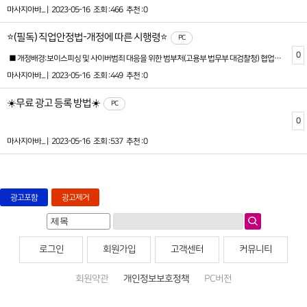
마사지아바... |
2023-05-16
조회 :466
추천 :0
⭐(필독) 직업안정법-개정에 따른 시행령⭐
PC
0
■ 개정배경:보이스피싱 및 사이버범죄 대응을 위한 범부처(고용부 법무부 대검찰청) 협업을 통해 구직자를 보호하기 위하여 직업정보제공사업자는 구인광고 게재시 사업자등록증의 서류를 제출받아야 합니다. ■ 개정내용:직업안정법 시행령 제28조1.구인자의 업체명, 성명 또는사업자등록증 등을 확인할 수 없거나 구인자의 연락처가 사서함등으로 표시되어 구인자의 신원 또는 정보가 확실하지 않은 구인광고를 게재하지 않을것■ 개정에 따른 준수:직업안정법 시행령 개정에 따라 사업자등록증 첨부는 필수항목으로 지정되었습니다.(사업자등록증의 필수 기재항목: 사업자등록번호, 대표자명, 개업연월일, 사업장명, 소재지)※ 필수항목을 마킹하거나 확인이 안되는경우 반려처리 됩니다.■ 시행일: 2023년 3월 28일 부터 시행 ■ 직업안정법 개정준수를 위한 사이트-운영정책:신규회원:폐업 및 휴업상태의 사업자 이거나 사업자등록증이 첨부되지 않은 신규회원은 구인광고를 등록이 불가합니다.기존회원:사업자인증이 승인되었다 하더라도 사업자등록증이 첨부되지 않았으면 사업자미인증으로 간주되어 구인광고를 등록(연장)할수 없습니다.
마사지아바... |
2023-05-16
조회 :449
추천 :0
☀️무료 광고 등록 방법☀️
PC
0
마사지아바... |
2023-05-16
조회 :537
추천 :0
광고포함
광고제거
로그인
회원가입
고객센터
커뮤니티
회원약관
개인정보보호정책
PC버전