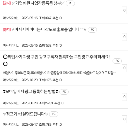
✅기업회원 사업자등록증 첨부✅
[공지]
PC
0
마사지아바... |
2023-05-16
조회 :647
추천 :0
⭐마사지아바타는 다각도로 홍보중 입니다^^⭐
[공지]
PC
0
마사지아바... |
2023-05-16
조회 :532
추천 :0
⭕취업사기 과장 구인 광고 구직자 현혹하는 구인광고 주의 하세요!
PC
⭕
0
취업사기 주의최근 국내외 취업사기가 급증함에 따라 피해사례가 속출하고있어요.구직활동 시 꼭 아래 사항을 주의해주세요.<취업사기에 해당할 위험이 높은 구인광고>1. 동종업계 대비 지나치게 좋은 조건 제시2. 채용 전 신분증 사본 등 개인정보 요청3. 취업사례금 등 각종 명목으로 금전을 요구취업사기경찰청 (국번없이 112)보이스피싱 피해 금융감독언 (국번없이 1332)거짓구인광고 신고 고용노동부(국번없이 1350)(온라인) 보이스피싱 지킴이 : www.fss.or.kr(온라인) 거짓구인광고 신고 : www.work24.go.kr(모바일) 고용24 모바일 앱 > 기타민원 > 거짓구인광고 신고자세한 내용은 붙임 자료 및 영상 링크를 참고해주세요.* 취업사기 주의 영상자료 링크(고용노동부 유튜브 홈페이지) :http://www.youtube.com/watch?v=Bcq0JBvSnbU
마사지아바... |
2025-10-29
조회 :175
추천 :0
❣️모바일에서 광고 등록하는 방법❣️
PC
0
마사지아바... |
2023-06-28
조회 :5281
추천 :0
✨점프기능! 설명드립니다✨
PC
0
마사지아바... |
2023-05-17
조회 :785
추천 :0