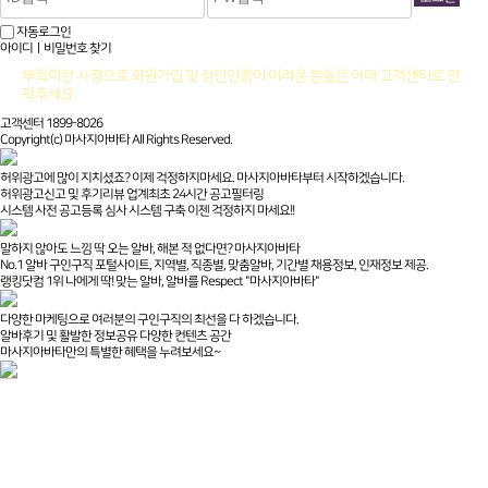
자동로그인
아이디ㅣ비밀번호 찾기
부득이한 사정으로 회원가입 및 성인인증이 어려운 분들은 아래 고객센터로 연
락주세요
고객센터 1899-8026
Copyright(c) 마사지아바타 All Rights Reserved.
허위광고에 많이 지치셨죠? 이제 걱정하지마세요. 마사지아바타부터 시작하겠습니다.
허위광고신고 및 후기리뷰 업계최초 24시간 공고필터링
시스템 사전 공고등록 심사 시스템 구축 이젠 걱정하지 마세요!!
말하지 않아도 느낌 딱 오는 알바, 해본 적 없다면? 마사지아바타
No.1 알바 구인구직 포털사이트, 지역별, 직종별, 맞춤알바, 기간별 채용정보, 인재정보 제공.
랭킹닷컴 1위 나에게 딱! 맞는 알바, 알바를 Respect "마사지아바타"
다양한 마케팅으로 여러분의 구인구직의 최선을 다 하겠습니다.
알바후기 및 활발한 정보공유 다양한 컨텐츠 공간
마사지아바타만의 특별한 혜택을 누려보세요~