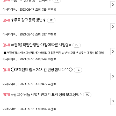
✨점프기능! 설명드립니다✨
[공지]
PC
0
마사지아바... |
2023-05-17
조회 :785
추천 :0
☀️무료 광고 등록 방법☀️
[공지]
PC
0
마사지아바... |
2023-05-16
조회 :537
추천 :0
⭐(필독) 직업안정법-개정에 따른 시행령⭐
[공지]
PC
0
■ 개정배경:보이스피싱 및 사이버범죄 대응을 위한 범부처(고용부 법무부 대검찰청) 협업을 통해 구직자를 보호하기 위하여 직업정보제공사업자는 구인광고 게재시 사업자등록증의 서류를 제출받아야 합니다. ■ 개정내용:직업안정법 시행령 제28조1.구인자의 업체명, 성명 또는사업자등록증 등을 확인할 수 없거나 구인자의 연락처가 사서함등으로 표시되어 구인자의 신원 또는 정보가 확실하지 않은 구인광고를 게재하지 않을것■ 개정에 따른 준수:직업안정법 시행령 개정에 따라 사업자등록증 첨부는 필수항목으로 지정되었습니다.(사업자등록증의 필수 기재항목: 사업자등록번호, 대표자명, 개업연월일, 사업장명, 소재지)※ 필수항목을 마킹하거나 확인이 안되는경우 반려처리 됩니다.■ 시행일: 2023년 3월 28일 부터 시행 ■ 직업안정법 개정준수를 위한 사이트-운영정책:신규회원:폐업 및 휴업상태의 사업자 이거나 사업자등록증이 첨부되지 않은 신규회원은 구인광고를 등록이 불가합니다.기존회원:사업자인증이 승인되었다 하더라도 사업자등록증이 첨부되지 않았으면 사업자미인증으로 간주되어 구인광고를 등록(연장)할수 없습니다.
마사지아바... |
2023-05-16
조회 :449
추천 :0
⭕고객센터 업무 24시간 연장 합니다^^⭕
[공지]
PC
0
마사지아바... |
2023-05-16
조회 :466
추천 :0
⭐광고주님들 사업자번호 대표자 성함 보호정책⭐
[공지]
PC
0
마사지아바... |
2023-05-16
조회 :494
추천 :0