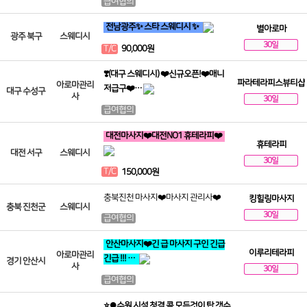
급여협의
전남광주✨ 스타 스웨디시 ✨
별아로마
광주 북구
스웨디시
30일
T/C
90,000원
❣️(대구 스웨디시) ❤️신규오픈!❤️매니
파라테라피스뷰티샵
아로마관리
저급구❤️…
대구 수성구
사
30일
급여협의
대전마사지❤️대전NO1 휴테라피❤️
휴테라피
대전 서구
스웨디시
30일
T/C
150,000원
충북진천 마사지❤️마사지 관리사❤️
킹힐링마사지
충북 진천군
스웨디시
30일
급여협의
안산마사지❤️긴 급 마사지 구인 긴급
이루리테라피
아로마관리
긴급 !!! …
경기 안산시
사
30일
급여협의
⭐⏺수원 시설.청결.콜.모든것이 탑 갯수