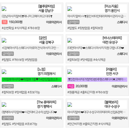
[블루문타임]
[미소지움]
서울 강남구
경기 용인시
(강남 마사지알바)❣️매니저 고페이 최고 대우❣️
마사지 알바 ⚡⚡❣️용인 비타민테라피에서 관리사 급구합니다!!❣️⚡⚡
150,000원
T/C
급여협의
아로마관리사
스웨디시
#순번확실 #식사제공 #개수보장
#팁별도 #뒷방없음 #칼퇴보장
[궁전]
[비너스테라피]
서울 강북구
대전 유성구
⚡(강북마사지) 스웨디시 아로마 건식 마사지 구인 합니다⚡
(대전마사지) ❤️스웨디시 마사지 직원 구합니다!!❤️
급여협의
급여협의
아로마관리사
스웨디시
#팁별도 #개수보장 #뒷방없음
#칼퇴보장 #텃세없음 #숙식제공
[느낌]
[러블리]
경기 의정부시
인천 서구
(의정부 마사지) ❤️의정부 1등♥ 14만 단일코스 !!!!!!❤️
❣️인천 마사지(가정역3분)루원스웨디시★고페이★당일지급★초보교육환영★❣️
20,000원
급여협의
시급
스웨디시
아로마관리사
#칼퇴보장 #텃세없음 #초보가능
#원룸제공 #출퇴근지원 #개수보장
[The 휴테라피]
[블랙보리]
경기 평택시
대구 수성구
(평택마사지)알바❤️ 시간대비 고수익 샵입니다❤️
마사지알바 ❤️대구 수성구 라꾸테라피 신입&경력 마사지관리사구인❤️
급여협의
급여협의
아로마관리사
아로마관리사
#팁별도 #텃세없음 #초보가능
#만근비지원 #출퇴근지원 #식사제공