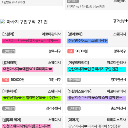
급여협의
두피관리사
#팁별도 #44 #주간
#따당가능 #텃세없음 #숙식제공
광고신청
마사지 구인구직
21 건
[스텔라]
아로마관리사
[별아로마]
스웨디시
✅+기회는지금+당일지급+높은페이+높은급여+초보다쌉가능✅
전남광주✨ 스타 스웨디시 ✨
광주 서구
90,000원
광주 북구
급여협의
T/C
[휴테라피]
스웨디시
[이루리테라피]
아로마관리사
대전마사지❤️대전NO1 휴테라피❤️
안산마사지❤️긴 급 마사지 구인 긴급 긴급 !!! 출장 관리사 구인❤️
150,000원
대전 서구
경기 안산시
T/C
급여협의
[바른체형]
스웨디시
[✨힐링스토리✨]
아로마관리사
❤️안산1등❤️ 돈 벌라면 온도❤️ㅣ주간야간ㅣ자유근무ㅣ알바 대환영
충남 아산마사지 ❤️스웨 스파 일이 편한곳❤️
경기 수원시
충남 아산시
급여협의
급여협의
[벨루티 케어]
스웨디시
[더마치]
테라피스트사
인천 스웨디시 ❣️관리쌤 모십니다❣️
강남마사지❤️더마치 테라피 삼성점 관리사쌤구인❤️