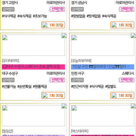
경기 고양시
아로마관리사
경기 성남시
아로마관리사
선택안함
선택안함
급여협의
급여협의
일
일
#식사제공 #숙식제공 #초보가능
#뒷방없음 #텃세없음 #숙식제공
1회 30일
1회 30일
[오더테라피]
[오늘피부어때]
⭕대구 수성구 스웨디시 초보,경력 모집합니다(급구)⭕
1인샵 구인 ❣️❣️청라와우1인샵❣️❣️청라 와우!!❣️마사지구인❣️
대구 수성구
아로마관리사
인천 서구
스웨디시
선택안함
선택안함
급여협의
급여협의
일
일
#선불가능 #순번확실 #원룸제공
#만근비지원 #식사제공 #팁별도
1회 30일
1회 30일
[힐링샵]
[에스테라피]