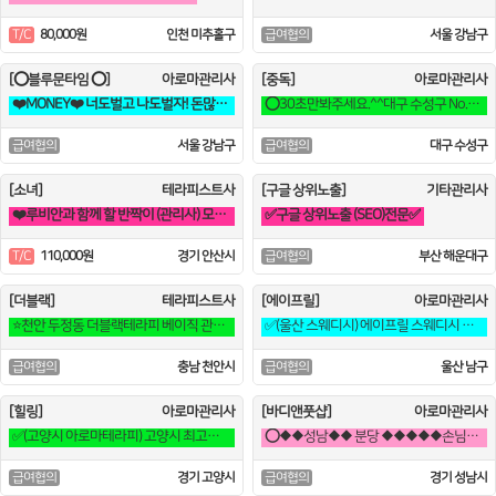
80,000원
인천 미추홀구
서울 강남구
T/C
급여협의
[⭕블루문타임 ⭕]
아로마관리사
[중독]
아로마관리사
❤️MONEY❤️ 너도벌고 나도벌자! 돈많이주는게 최고잖아!
⭕30초만봐주세요.^^대구 수성구 No.1 스웨디시 중독 입니다^^⭕
서울 강남구
대구 수성구
급여협의
급여협의
[소녀]
테라피스트사
[구글 상위노출]
기타관리사
❤️루비안과 함께 할 반짝이 (관리사) 모집❤️
✅구글 상위노출 (SEO)전문✅
110,000원
경기 안산시
부산 해운대구
T/C
급여협의
[더블랙]
테라피스트사
[에이프릴]
아로마관리사
⭐천안 두정동 더블랙테라피 베이직 관리사님 구합니다!!!⭐
✅(울산 스웨디시) 에이프릴 스웨디시 공쥬님모집✅
충남 천안시
울산 남구
급여협의
급여협의
[힐링]
아로마관리사
[바디앤풋샵]
아로마관리사
✅(고양시 아로마테라피) 고양시 최고대우 마사지구인❗행신역 2분거리 ✅
⭕◆◆성남◆◆ 분당 ◆◆◆◆◆손님넘침◆ 페이보장⭕
경기 고양시
경기 성남시
급여협의
급여협의