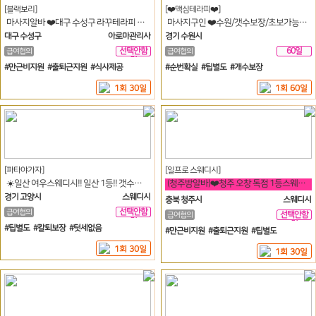
[블랙보리]
[❤️맥심테라피❤️]
마사지알바 ❤️대구 수성구 라꾸테라피 신입&경력 마사지관리사구인❤️
마사지구인 ❤️수원/갯수보장/초보가능/알바환영/동반환영/꿀알바❤️
대구 수성구
아로마관리사
경기 수원시
선택안함
60일
급여협의
급여협의
일
#만근비지원 #출퇴근지원 #식사제공
#순번확실 #팁별도 #개수보장
1회 30일
1회 60일
[파타야가자]
[일프로 스웨디시]
☀️일산 여우스웨디시!! 일산 1등!! 갯수폭발!! 안전보장!!☀️
(청주밤알바)❤️청주 오창 독점 1등스웨디시 관리사모집❤️
경기 고양시
스웨디시
충북 청주시
스웨디시
선택안함
급여협의
선택안함
급여협의
일
일
#팁별도 #칼퇴보장 #텃세없음
#만근비지원 #출퇴근지원 #팁별도
1회 30일
1회 30일