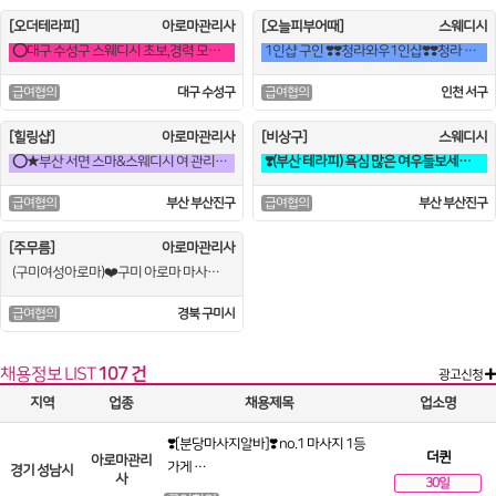
[오더테라피]
아로마관리사
[오늘피부어때]
스웨디시
⭕대구 수성구 스웨디시 초보,경력 모집합니다(급구)⭕
1인샵 구인 ❣️❣️청라와우1인샵❣️❣️청라 와우!!❣️마사지구인❣️
대구 수성구
인천 서구
급여협의
급여협의
[힐링샵]
아로마관리사
[비상구]
스웨디시
⭕★부산 서면 스마&스웨디시 여 관리사님 모집합니다!★⭕
❣️(부산 테라피) 욕심 많은 여우들보세요~♥︎❣️
부산 부산진구
부산 부산진구
급여협의
급여협의
[주무름]
아로마관리사
(구미여성아로마)❤️구미 아로마 마사지 고수익 보장 합니다❤️
경북 구미시
급여협의
채용정보
LIST
107 건
광고신청
지역
업종
채용제목
업소명
❣️[분당마사지알바]❣️ no.1 마사지 1등
더퀸
아로마관리
가게 …
경기 성남시
사
30일