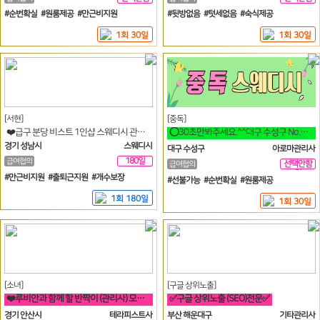
일
일
#순번확실 #원룸제공 #만근비지원
#뒷방없음 #텃세없음 #숙식제공
1회 30일
1회 30일
[서현]
[중독]
❤️급구 분당 비스트 1인샵 스웨디시 관리사 구합니다.일단 연락 주세요~❤️
⭕30초만봐주세요.^^대구 수성구 No.1 스웨디시 중독 입니다^^⭕
경기 성남시
스웨디시
대구 수성구
아로마관리사
180일
급여협의
선택안함
급여협의
일
#만근비지원 #출퇴근지원 #개수보장
#선불가능 #순번확실 #원룸제공
1회 180일
1회 30일
[소녀]
[구글 상위노출]
❤️루비안과 함께 할 반짝이 (관리사) 모집❤️
✅구글 상위노출 (SEO)전문✅
경기 안산시
테라피스트사
부산 해운대구
기타관리사