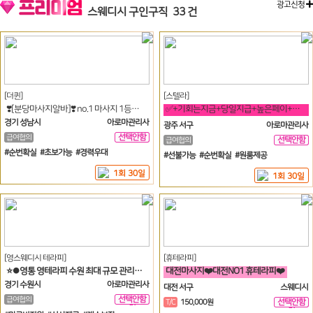
광고신청
스웨디시 구인구직
33 건
[더퀸]
[스텔라]
❣️[분당마사지알바]❣️ no.1 마사지 1등가게 손님 많아요❣️
✅+기회는지금+당일지급+높은페이+높은급여+초보다쌉가능✅
경기 성남시
아로마관리사
광주 서구
아로마관리사
선택안함
급여협의
선택안함
급여협의
일
일
#순번확실 #초보가능 #경력우대
#선불가능 #순번확실 #원룸제공
1회 30일
1회 30일
[영스웨디시 테라피]
[휴테라피]
⭐⏺영통 영테라피 수원 최대 규모 관리사님 모집합니다⏺⭐
대전마사지❤️대전NO1 휴테라피❤️
경기 수원시
아로마관리사
대전 서구
스웨디시
선택안함
급여협의
선택안함
T/C
150,000원
일
일