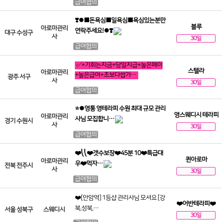
급여협의
❣️⏺■돈욕심■일욕심■욕심있는분만
블루
아로마관리
연락주세요!⏺❣️
대구 수성구
사
30일
급여협의
✅+기회는지금+당일지급+높은페이
스텔라
아로마관리
+높은급여+초보다쌉가…
광주 서구
사
30일
급여협의
⭐⏺영통 영테라피 수원 최대 규모 관리
영스웨디시 테라피
아로마관리
사님 모집합니…
경기 수원시
사
30일
급여협의
❤️⎝⎝❤️갯수보장❤️45분 10❤️특급대
퀸아로마
아로마관리
우❤️먹자…
전북 전주시
사
30일
급여협의
❤️[안암역] 1등샵 관리사님 모셔요 [강
❤️어반테라피❤️
북,성북,…
서울 성북구
스웨디시
30일