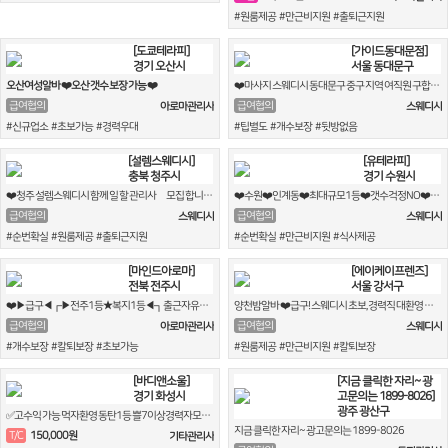
#원룸제공 #만근비지원 #출퇴근지원
[도쿄테라피]
[가이드동대문점]
경기 오산시
서울 동대문구
오산여성알바 ❤️오산 갯수 보장 가능 ❤️
❤️마사지 스웨디시 동대문구 중구 지역 여직원 구합니다❤️
급여협의
급여협의
아로마관리사
스웨디시
#신규업소 #초보가능 #경력우대
#팁별도 #개수보장 #뒷방없음
[설렘스웨디시]
[유테라피]
충북 청주시
경기 수원시
❤️청주 설렘스웨디시 함께 일 할 관리사썜 모집 합니다 읽어보고가세요❤️
❤️수원❤️인계동❤️최대규모1등❤️갯수걱정NO❤️최고대우❤️야간우대❤️
급여협의
급여협의
스웨디시
스웨디시
#순번확실 #원룸제공 #출퇴근지원
#순번확실 #만근비지원 #식사제공
[마인드아로마]
[에이케이프렌즈]
전북 전주시
서울 강서구
❤️▶급구◀┏▶전주1등★복지1등◀┓출근자유◆갯수보장◆같이 돈 벌어 봅시다❤️
양천밤알바 ❤️급구! 스웨디시 초보,경력직 대환영 재밌게 일하실분!❤️
급여협의
급여협의
아로마관리사
스웨디시
#개수보장 #칼퇴보장 #초보가능
#원룸제공 #만근비지원 #칼퇴보장
[바디앤소울]
[지금 클릭한 자리~ 광
경기 화성시
고문의는 1899-8026]
광주 광산구
✅고수익 가능 먹자환영 동탄1등 쁠7이상경력자모집 조건x 술집x ✅
지금 클릭한 자리~ 광고문의는 1899-8026
150,000원
T/C
기타관리사