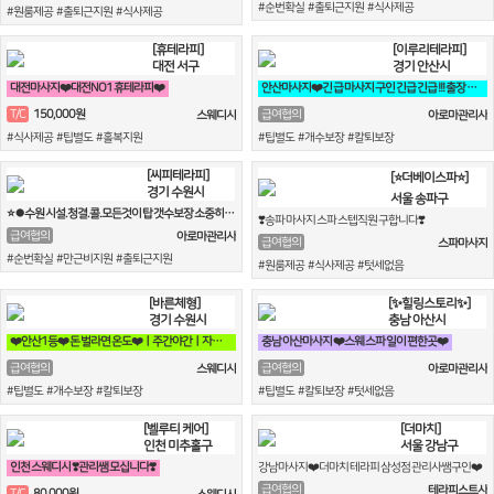
#순번확실 #출퇴근지원 #식사제공
#원룸제공 #출퇴근지원 #식사제공
[휴테라피]
[이루리테라피]
대전 서구
경기 안산시
대전마사지❤️대전NO1 휴테라피❤️
안산마사지❤️긴 급 마사지 구인 긴급 긴급 !!! 출장 관리사 구인❤️
150,000원
T/C
급여협의
스웨디시
아로마관리사
#식사제공 #팁별도 #홀복지원
#팁별도 #개수보장 #칼퇴보장
[씨피테라피]
[⭐더베이스파⭐]
경기 수원시
서울 송파구
⭐⏺수원 시설.청결.콜.모든것이 탑 갯수보장 소중히 모셔요⏺⭐
❣️송파 마사지 스파 스텝직원 구합니다❣️
급여협의
아로마관리사
급여협의
스파마사지
#순번확실 #만근비지원 #출퇴근지원
#원룸제공 #식사제공 #텃세없음
[바른체형]
[✨힐링스토리✨]
경기 수원시
충남 아산시
❤️안산1등❤️ 돈 벌라면 온도❤️ㅣ주간야간ㅣ자유근무ㅣ알바 대환영
충남 아산마사지 ❤️스웨 스파 일이 편한곳❤️
급여협의
급여협의
스웨디시
아로마관리사
#팁별도 #개수보장 #칼퇴보장
#팁별도 #칼퇴보장 #텃세없음
[벨루티 케어]
[더마치]
인천 미추홀구
서울 강남구
인천 스웨디시 ❣️관리쌤 모십니다❣️
강남마사지❤️더마치 테라피 삼성점 관리사쌤구인❤️
급여협의
테라피스트사
80,000원
T/C