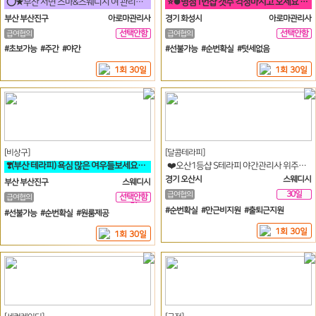
⭕★부산 서면 스마&스웨디시 여 관리사님 모집합니다!★⭕
⭐⏺병점1번샵 갯수 걱정마시고 오세요 너무 많아요 ㅠㅠ!⏺⭐
부산 부산진구
아로마관리사
경기 화성시
아로마관리사
선택안함
선택안함
급여협의
급여협의
일
일
#초보가능 #주간 #야간
#선불가능 #순번확실 #텃세없음
1회 30일
1회 30일
[비상구]
[달콤테라피]
❣️(부산 테라피) 욕심 많은 여우들보세요~♥︎❣️
❤️오산1등샵 S테라피 야간관리사 위주로 소모집❤️
경기 오산시
스웨디시
부산 부산진구
스웨디시
30일
급여협의
선택안함
급여협의
일
#순번확실 #만근비지원 #출퇴근지원
#선불가능 #순번확실 #원룸제공
1회 30일
1회 30일