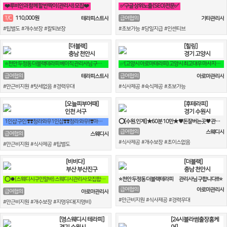
❤️루비안과 함께 할 반짝이 (관리사) 모집❤️
✅구글 상위노출 (SEO)전문✅
110,000원
T/C
급여협의
테라피스트사
기타관리사
#팁별도 #개수보장 #칼퇴보장
#초보가능 #당일지급 #인센티브
[더블랙]
[힐링]
충남 천안시
경기 고양시
⭐천안 두정동 더블랙테라피 베이직 관리사님 구합니다!!!⭐
✅(고양시 아로마테라피) 고양시 최고대우 마사지구인❗행신역 2분거리 ✅
급여협의
급여협의
테라피스트사
아로마관리사
#만근비지원 #텃세없음 #경력우대
#식사제공 #숙식제공 #초보가능
[오늘피부어때]
[후테라피]
인천 서구
경기 수원시
1인샵 구인 ❣️❣️청라와우1인샵❣️❣️청라 와우!!❣️마사지구인❣️
⭕[수원.인계] ★60분 10만★ ♥돈잘버는곳♥ 관리사 급구!!⭕
급여협의
스웨디시
급여협의
스웨디시
#식사제공 #개수보장 #초이스없음
#만근비지원 #식사제공 #팁별도
[비비다]
[더블랙]
부산 부산진구
충남 천안시
⭕⏺(스웨디시구인알바) 스웨디시관리사 모집합니다^^⏺⭕
⭐천안 두정동 더블랙테라피 솦 관리사님 구합니다!!!⭐
급여협의
아로마관리사
급여협의
아로마관리사
#만근비지원 #식사제공 #경력우대
#만근비지원 #개수보장 #지명우대(지명비)
[영스웨디시 테라피]
[24시블라썸출장홈케
경기 수원시
어]