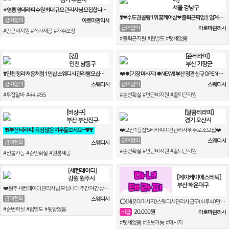
서울 강남구
⭐영통 영테라피 수원 최대 규모 관리사님 모집합니다⭐
❣️❤수도권 콜량1위 홈케어샵❤ 출퇴근픽업‼️업계최고대우❤일50‼️❣️
급여협의
아로마관리사
급여협의
아로마관리사
#만근비지원 #식사제공 #개수보장
#출퇴근지원 #팁별도 #텃세없음
[킹]
[준테라피]
인천 남동구
부산 기장군
❣️인천 청라 처음처럼 1인샵 스웨디시 관리쌤 모십니다.❣️
❤️⏺(기장 마사지) ⏺NEW!! 부산 정관 신규 OPEN 멤버 모집⏺❤️
급여협의
급여협의
스웨디시
스웨디시
#투잡알바 #44 #55
#순번확실 #만근비지원 #출퇴근지원
[비상구]
[달콤테라피]
부산 부산진구
경기 오산시
❣️(부산 테라피) 욕심 많은 여우들보세요~♥︎❣️
❤️오산1등샵 S테라피 야간관리사 위주로 소모집❤️
급여협의
스웨디시
급여협의
스웨디시
#순번확실 #만근비지원 #출퇴근지원
#선불가능 #순번확실 #원룸제공
[세컨레이디]
[제이케이에스테틱]
강원 원주시
부산 해운대구
❤️원주 세컨레이디 관리사님 모십니다.주간 야간 상주샘 모십니다!!!❤️
급여협의
스웨디시
⭕《해운대마사지》스웨디시관리사 급구(하루40만원 이상)주간/야간⭕
#순번확실 #팁별도 #뒷방없음
20,000원
시급
아로마관리사
#텃세없음 #초보가능 #마사지