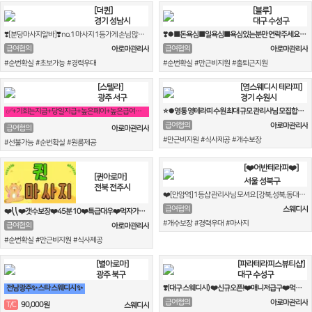
[더퀸]
[블루]
경기 성남시
대구 수성구
❣️[분당마사지알바]❣️ no.1 마사지 1등가게 손님 많아요❣️
❣️⏺■돈욕심■일욕심■욕심있는분만 연락주세요!⏺❣️
급여협의
급여협의
아로마관리사
아로마관리사
#순번확실 #초보가능 #경력우대
#순번확실 #만근비지원 #출퇴근지원
[스텔라]
[영스웨디시 테라피]
광주 서구
경기 수원시
✅+기회는지금+당일지급+높은페이+높은급여+초보다쌉가능✅
⭐⏺영통 영테라피 수원 최대 규모 관리사님 모집합니다⏺⭐
급여협의
아로마관리사
급여협의
아로마관리사
#만근비지원 #식사제공 #개수보장
#선불가능 #순번확실 #원룸제공
[❤️어반테라피❤️]
[퀸아로마]
서울 성북구
전북 전주시
❤️[안암역] 1등샵 관리사님 모셔요 [강북,성북,동대문,성신여대,수유]❤️
급여협의
스웨디시
❤️⎝⎝❤️갯수보장❤️45분 10❤️특급대우❤️먹자가능❤️전국1등❤️
#개수보장 #경력우대 #마사지
급여협의
아로마관리사
#순번확실 #만근비지원 #식사제공
[별아로마]
[파라테라피스뷰티샵]
광주 북구
대구 수성구
전남광주✨ 스타 스웨디시 ✨
❣️(대구 스웨디시) ❤️신규오픈!❤️매니저급구❤️먹자가능❣️
급여협의
아로마관리사
90,000원
T/C
스웨디시