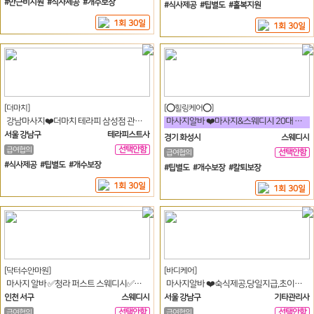
#만근비지원 #식사제공 #개수보장
#식사제공 #팁별도 #홀복지원
1회 30일
1회 30일
[더마치]
[⭕힐링케어⭕]
강남마사지❤️더마치 테라피 삼성점 관리사쌤구인❤️
마사지알바 ❤️마사지&스웨디시 20대 30대 아가씨 구합니다❤️
서울 강남구
테라피스트사
경기 화성시
스웨디시
선택안함
급여협의
선택안함
급여협의
일
일
#식사제공 #팁별도 #개수보장
#팁별도 #개수보장 #칼퇴보장
1회 30일
1회 30일
[닥터수안마원]
[바디케어]
마사지 알바 ✅청라 퍼스트 스웨디시✅파트타임 풀타임 구인 출퇴프리
마사지알바 ❤️숙식제공,당일지급,초이스없음,목돈가능❤️
인천 서구
스웨디시
서울 강남구
기타관리사
선택안함
선택안함
급여협의
급여협의