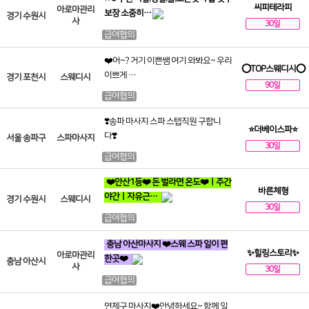
씨피테라피
아로마관리
보장 소중히…
경기 수원시
사
30일
급여협의
❤️어~? 거기 이쁜쌤 여기 와봐요~ 우리
⭕TOP스웨디시⭕
이쁘게 …
경기 포천시
스웨디시
90일
급여협의
❣️송파 마사지 스파 스텝직원 구합니
⭐더베이스파⭐
다❣️
서울 송파구
스파마사지
30일
급여협의
❤️안산1등❤️ 돈 벌라면 온도❤️ㅣ주간
바른체형
야간ㅣ자유근…
경기 수원시
스웨디시
30일
급여협의
충남 아산마사지 ❤️스웨 스파 일이 편
✨힐링스토리✨
아로마관리
한곳❤️
충남 아산시
사
30일
급여협의
연제구 마사지❤️안녕하세요~ 함께 일