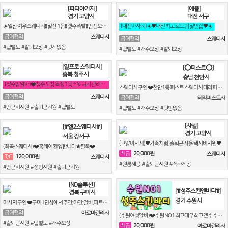
[파타야가자]
[애플]
경기 고양시
대전 서구
☀️일산 여우스웨디시!! 일산 1등!! 갯수폭발!! 안전보장!!☀️
(대전마사지)☀️♥대전 최고 로드형 일인샵♥☀️
급여협의
스웨디시
급여협의
스웨디시
#팁별도 #칼퇴보장 #텃세없음
#팁별도 #개수보장 #칼퇴보장
[일프로 스웨디시]
[⭕퍼스트⭕]
충북 청주시
충남 천안시
(청주밤알바)❤️청주 오창 독점 1등스웨디시 관리사모집❤️
스웨디시 구인 ❤️천안1등 퍼스트 스웨디시 테라피 콜넘쳐요❤️
급여협의
스웨디시
급여협의
테라피스트사
#만근비지원 #출퇴근지원 #팁별도
#팁별도 #개수보장 #뒷방없음
[샤넬]
[❣️엘2스웨디시❣️]
경기 고양시
서울 강서구
(고양마사지)♥️가족처럼. 출퇴근 자율 택시비지원♥️
(화곡스웨디시)❤️홈케어 환영합니다★필독❤️
20,000원
시급
스웨디시
120,000원
T/C
스웨디시
#원룸제공 #출퇴근지원 #식사제공
#만근비지원 #성형지원 #출퇴근지원
[ND솔루션]
[❣️성주스킨앤바디❣️]
경북 구미시
경기 수원시
마사지 구인 ❤️구미1인샵에서 주간,야간,알바,파트, 매니져모집합니다.❤️
급여협의
아로마관리사
(수원여성알바)❤️수원 NO1 최고대우 최고갯수 수원베스트업소❤️
#출퇴근지원 #팁별도 #개수보장
20,000원
시급
아로마관리사