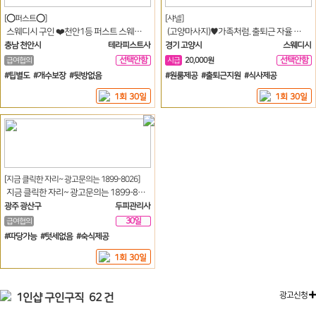
[⭕퍼스트⭕]
[샤넬]
스웨디시 구인 ❤️천안1등 퍼스트 스웨디시 테라피 콜넘쳐요❤️
(고양마사지)♥️가족처럼. 출퇴근 자율 택시비지원♥️
충남 천안시
테라피스트사
경기 고양시
스웨디시
선택안함
선택안함
급여협의
시급
20,000원
일
일
#팁별도 #개수보장 #뒷방없음
#원룸제공 #출퇴근지원 #식사제공
1회 30일
1회 30일
[지금 클릭한 자리~ 광고문의는 1899-8026]
지금 클릭한 자리~ 광고문의는 1899-8026
광주 광산구
두피관리사
30일
급여협의
#따당가능 #텃세없음 #숙식제공
1회 30일
광고신청
1인샵 구인구직
62 건