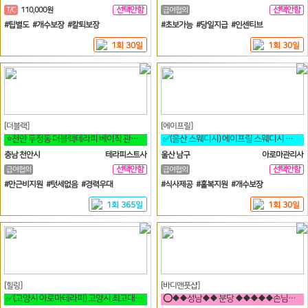
선택안함
선택안함
T/C
110,000원
급여협의
일
일
#팁별도 #개수보장 #칼퇴보장
#초보가능 #당일지급 #인센티브
1회 30일
1회 30일
[더블랙]
[에이프릴]
⭐천안 두정동 더블랙테라피 베이직 관리사님 구합니다!!!⭐
✅(울산 스웨디시) 에이프릴 스웨디시 공쥬님모집✅
충남 천안시
테라피스트사
울산 남구
아로마관리사
선택안함
선택안함
급여협의
급여협의
일
일
#만근비지원 #텃세없음 #경력우대
#식사제공 #홀복지원 #개수보장
1회 365일
1회 30일
[힐링]
[바디앤풋샵]
✅(고양시 아로마테라피) 고양시 최고대우 마사지구인❗행신역 2분거리 ✅
⭕◆◆성남◆◆ 분당 ◆◆◆◆◆손님넘침◆ 페이보장⭕