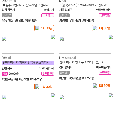
[세컨레이디]
[궁전]
❤️원주 세컨레이디 관리사님 모십니다.주간 야간 상주샘 모십니다!!!❤️
⚡(강북마사지) 스웨디시 아로마 건식 마사지 구인 합니다⚡
강원 원주시
스웨디시
서울 강북구
아로마관리사
30일
선택안함
급여협의
급여협의
일
#순번확실 #팁별도 #뒷방없음
#팁별도 #개수보장 #뒷방없음
1회 30일
1회 30일
[러블리]
[The 휴테라피]
❣️인천 마사지(가정역3분)루원스웨디시★고페이★당일지급★초보교육환영★❣️
(평택마사지)알바❤️ 시간대비 고수익 샵입니다❤️
경기 평택시
아로마관리사
인천 서구
아로마관리사
선택안함
급여협의
선택안함
시급
20,000원
일
일
#팁별도 #텃세없음 #초보가능
#원룸제공 #출퇴근지원 #개수보장
1회 30일
1회 30일