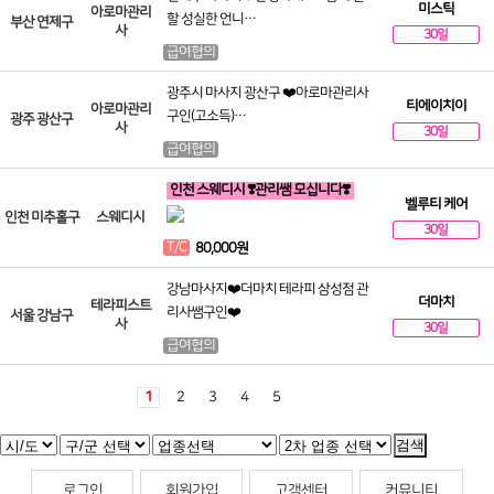
미스틱
아로마관리
할 성실한 언니…
부산 연제구
사
30일
급여협의
광주시 마사지 광산구 ❤️아로마관리사
티에이치이
아로마관리
구인(고소득)…
광주 광산구
사
30일
급여협의
인천 스웨디시 ❣️관리쌤 모십니다❣️
벨루티 케어
인천 미추홀구
스웨디시
30일
T/C
80,000원
강남마사지❤️더마치 테라피 삼성점 관
더마치
테라피스트
리사쌤구인❤️
서울 강남구
사
30일
급여협의
1
2
3
4
5
검색
로그인
회원가입
고객센터
커뮤니티