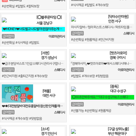
스웨디시
#식사제공 #팁별도 #개수보장
#순번확실 #팁별도 #칼퇴보장
[닥터수안마원]
[⭕블루문타임 ⭕]
인천 서구
서울 강남구
마사지 알바 ✅청라 퍼스트 스웨디시✅파트타임 풀타임 구인 출퇴프리
❤️MONEY❤️ 너도벌고 나도벌자! 돈많이주는게 최고잖아!
급여협의
스웨디시
급여협의
아로마관리사
#순번확실 #원룸제공 #만근비지원
#순번확실 #식사제공 #팁별도
[서현]
[캣츠아로마]
경기 성남시
경북 구미시
❤️급구 분당 비스트 1인샵 스웨디시 관리사 구합니다.일단 연락 주세요~❤️
「경북마사지」 ❤️캣츠아로마❤️에서 스웨디시매니저&픽업실장
급여협의
급여협의
스웨디시
아로마관리사
#만근비지원 #출퇴근지원 #개수보장
#팁별도 #개수보장 #뒷방없음
[중독]
[애플]
대구 수성구
대전 서구
⭕30초만봐주세요.^^대구 수성구 No.1 스웨디시 중독 입니다^^⭕
급여협의
아로마관리사
❤️⏺(대전밤알바 대전유흥알바) 참신한 인재를 채용합니다⏺❤️
#선불가능 #순번확실 #원룸제공
급여협의
스웨디시
#식사제공 #개수보장 #뒷방없음
[소녀]
[구글 상위노출]
경기 안산시
부산 해운대구