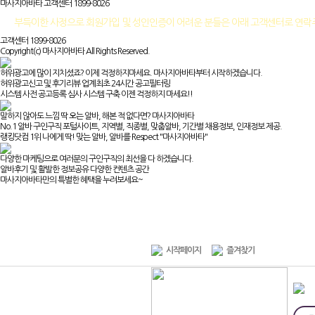
마사지아바타 고객센터
1899-8026
부득이한 사정으로 회원가입 및 성인인증이 어려운 분들은 아래 고객센터로 연
고객센터 1899-8026
Copyright(c) 마사지아바타 All Rights Reserved.
허위광고에 많이 지치셨죠? 이제 걱정하지마세요. 마사지아바타부터 시작하겠습니다.
허위광고신고 및 후기리뷰 업계최초 24시간 공고필터링
시스템 사전 공고등록 심사 시스템 구축 이젠 걱정하지 마세요!!
말하지 않아도 느낌 딱 오는 알바, 해본 적 없다면? 마사지아바타
No.1 알바 구인구직 포털사이트, 지역별, 직종별, 맞춤알바, 기간별 채용정보, 인재정보 제공.
랭킹닷컴 1위 나에게 딱! 맞는 알바, 알바를 Respect "마사지아바타"
다양한 마케팅으로 여러분의 구인구직의 최선을 다 하겠습니다.
알바후기 및 활발한 정보공유 다양한 컨텐츠 공간
마사지아바타만의 특별한 혜택을 누려보세요~
시작페이지
즐겨찾기