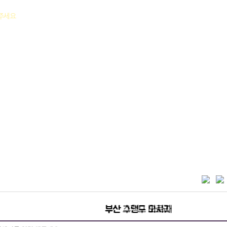
락주세요
부산 그랜드 마사지
부산 수영구 오로라
해운대 타이