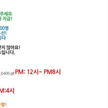
락주세요
 지급!
00명
선!
니다
받지 않아요!
소입니다.
PM: 12시~ PM8시
M:4시
영!