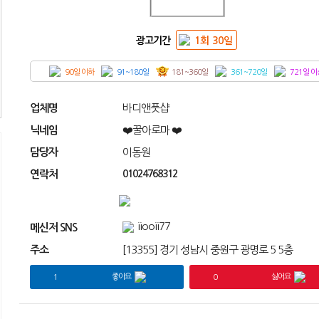
광고기간
1회 30일
90일 이하
91~180일
181~360일
361~720일
721일 이
업체명
바디앤풋샵
닉네임
❤️꿀아로마 ❤️
담당자
이동원
연락처
01024768312
iiooii77
메신저 SNS
주소
[13355] 경기 성남시 중원구 광명로 5 5층
좋아요
싫어요
1
0