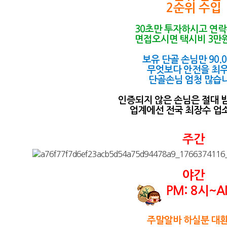
2순위 수입
30초만 투자하시고 연
면접오시면 택시비 3만원
보유 단골 손님만 90.0
무엇보다 안전을 최우
단골손님 엄청 많습
인증되지 않은 손님은 절대 
업계에선 전국 최장수 업
주간
야간
PM: 8시~A
주말알바 하실분 대환