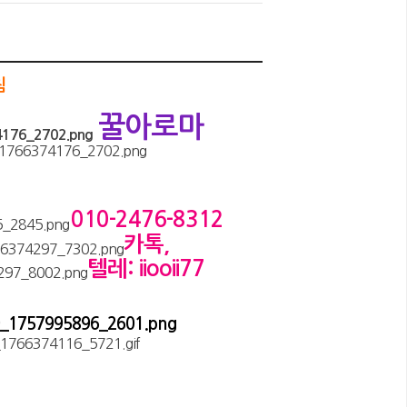
침
꿀아로마
010-2476-8312
카톡,
텔레: iiooii77