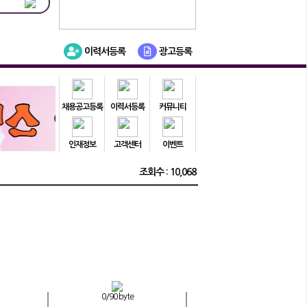
이력서등록
광고등록
채용공고등록
이력서등록
커뮤니티
인재정보
고객센터
이벤트
조회수 : 10,068
손님넘침◆ 페이보장⭕
0
/90 byte