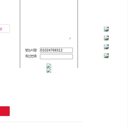
상
받는사람
회신번호