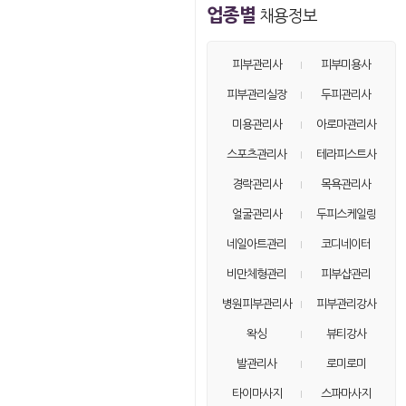
업종별
채용정보
손님15
on
162.♡.184.59
손님16
on
220.♡.108.176
피부관리사
피부미용사
손님17
on
52.♡.144.191
피부관리실장
두피관리사
손님18
on
40.♡.167.43
미용관리사
아로마관리사
손님19
on
66.♡.77.135
스포츠관리사
테라피스트사
손님20
on
66.♡.77.133
경락관리사
목욕관리사
손님21
on
220.♡.108.111
얼굴관리사
두피스케일링
손님22
on
116.♡.32.111
네일아트관리
코디네이터
손님23
on
40.♡.167.5
비만체형관리
피부샵관리
손님24
on
5.♡.231.182
병원피부관리사
피부관리강사
손님25
on
40.♡.167.1
손님26
왁싱
뷰티강사
on
66.♡.77.130
손님27
on
66.♡.77.131
발관리사
로미로미
손님28
on
66.♡.77.132
타이마사지
스파마사지