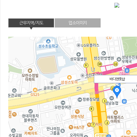
근무지역/지도
업소이미지
바디앤풋샵