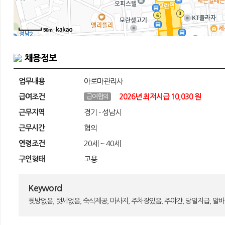
50m
채용정보
업무내용
아로마관리사
급여조건
2026년 최저시급 10,030 원
급여협의
근무지역
경기 - 성남시
근무시간
협의
연령조건
20세 ~ 40세
구인형태
고용
Keyword
뒷방없음, 텃세없음, 숙식제공, 마사지, 주차장있음, 주야간, 당일지급, 알바