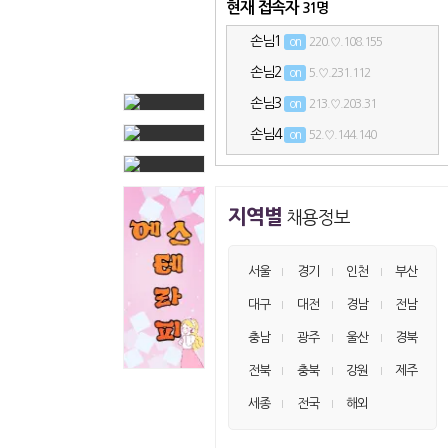
현재 접속자
31명
손님1
on
220.♡.108.155
손님2
on
5.♡.231.112
손님3
on
213.♡.203.31
손님4
on
52.♡.144.140
손님5
on
116.♡.32.142
손님6
on
66.♡.77.134
지역별
채용정보
손님7
on
220.♡.108.81
손님8
on
40.♡.167.224
서울
경기
인천
부산
손님9
on
116.♡.32.179
대구
대전
경남
전남
손님10
on
40.♡.167.48
충남
광주
울산
경북
손님11
on
40.♡.167.67
전북
충북
강원
제주
손님12
on
220.♡.108.157
세종
전국
해외
손님13
on
40.♡.167.77
손님14
on
116.♡.32.115