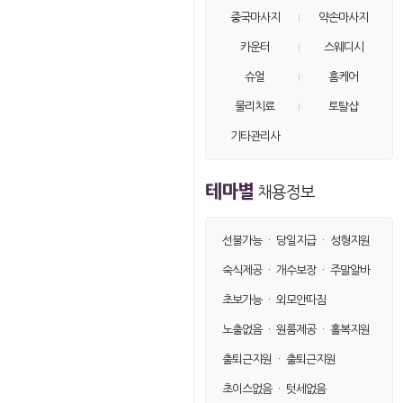
손님29
on
52.♡.144.172
중국마사지
약손마사지
손님30
on
40.♡.167.51
카운터
스웨디시
손님31
on
40.♡.167.8
슈얼
홈케어
물리치료
토탈샵
기타관리사
테마별
채용정보
선불가능
·
당일지급
·
성형지원
숙식제공
·
개수보장
·
주말알바
초보가능
·
외모안따짐
노출없음
·
원룸제공
·
홀복지원
출퇴근지원
·
출퇴근지원
초이스없음
·
텃세없음