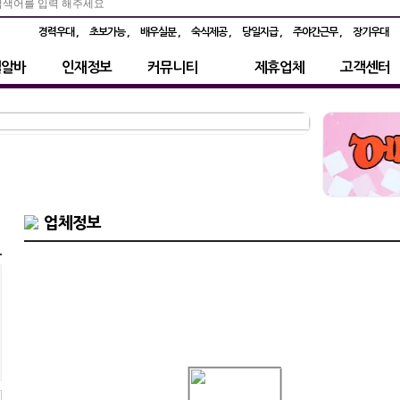
경력우대
초보가능
배우실분
숙식제공
당일지급
주야간근무
장기우대
별알바
인재정보
커뮤니티
제휴업체
고객센터
업체정보
⭕◆◆성남◆◆ 분당 ◆◆◆◆◆