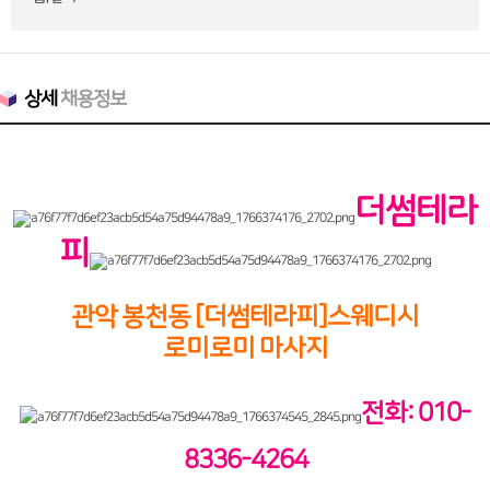
상세
채용정보
더썸테라
피
관악 봉천동 [더썸테라피]스웨디시
로미로미 마사지
전화: 010-
8336-4264