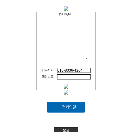
0
/90 byte
받는사람
회신번호
전화연결
목록