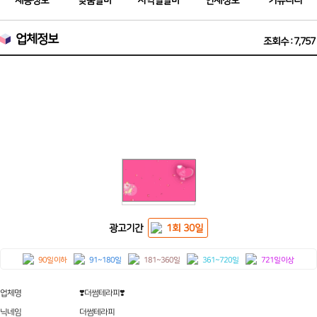
채용정보
맞춤알바
지역별알바
인재정보
커뮤니티
업체정보
조회수 : 7,757
❤️관악 봉천동 [더썸테라피] 스웨디시 로미로미 마사지 편안한 휴식공
간~❤️
광고기간
1회 30일
90일 이하
91~180일
181~360일
361~720일
721일 이상
업체명
❣️더썸테라피❣️
닉네임
더썸테라피