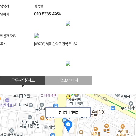
담당자
김동현
010-8336-4264
연락처
메신저 SNS
주소
[08788] 서울 관악구 관악로 164
근무지역/지도
업소이미지
❣️더썸테라피❣️