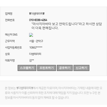
업체명
❣️더썸테라피❣️
전화번호
010-8336-4264
"마사지아바타 보고 연락드립니다"라고 하시면 상담
이 더욱 편해집니다.
메신저 SNS
근무지역
서울 - 관악구
사업자등록번호
10662*****
상호
더썸테라피
대표자명
김**
스크랩하기
프린트하기
공유하기
신고하기
본 정보는
❣️더썸테라피❣️
에서 제공한 자료이며, 마사지아바타는 기재된 내용에 대한 오
류와 사용자가 이를 신뢰하여 취한 조치에 대해 책임을 지지 않습니다. 또한 누구든 본
정보를 마사지아바타의 동의 없이 재배포 할 수 없습니다.