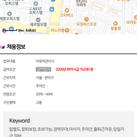
50m
채용정보
업무내용
아로마관리사
급여협의
급여조건
2026년 최저시급 10,030 원
근무지역
서울 - 관악구
근무시간
주야간
연령조건
20세 ~ 49세
구인형태
고용
Keyword
팁별도, 칼퇴보장, 초보가능, 경력우대, 마사지, 주야간, 출퇴근자유, 당일지
급, 알바