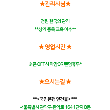
★관리사님★
전원 한국의 관리
**상기 종목 교육 이수**
★ 영업시간 ★
※폰 OFF시 마감OR 랜덤휴무*
★오시는길 ★
**<국민은행 옆건물> ***
서울특별시 관악구 관악로 164 1단지 B동