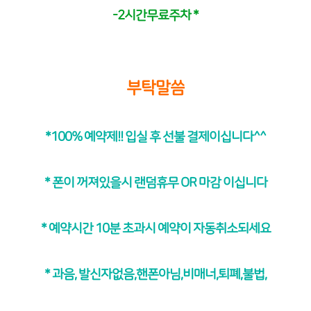
-2시간무료주차 *
부탁말씀
*100% 예약제!! 입실 후 선불 결제이십니다^^
* 폰이 꺼져있을시 랜덤휴무 OR 마감 이십니다
* 예약시간 10분 초과시 예약이 자동취소되세요
* 과음, 발신자없음,핸폰아님,비매너,퇴폐,불법,