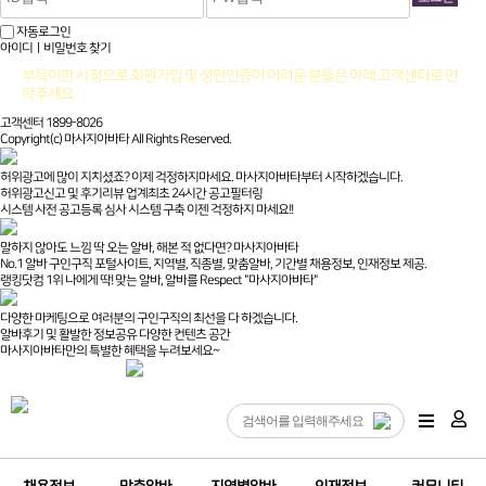
자동로그인
아이디ㅣ비밀번호 찾기
부득이한 사정으로 회원가입 및 성인인증이 어려운 분들은 아래 고객센터로 연
락주세요
고객센터 1899-8026
Copyright(c) 마사지아바타 All Rights Reserved.
허위광고에 많이 지치셨죠? 이제 걱정하지마세요. 마사지아바타부터 시작하겠습니다.
허위광고신고 및 후기리뷰 업계최초 24시간 공고필터링
시스템 사전 공고등록 심사 시스템 구축 이젠 걱정하지 마세요!!
말하지 않아도 느낌 딱 오는 알바, 해본 적 없다면? 마사지아바타
No.1 알바 구인구직 포털사이트, 지역별, 직종별, 맞춤알바, 기간별 채용정보, 인재정보 제공.
랭킹닷컴 1위 나에게 딱! 맞는 알바, 알바를 Respect "마사지아바타"
다양한 마케팅으로 여러분의 구인구직의 최선을 다 하겠습니다.
알바후기 및 활발한 정보공유 다양한 컨텐츠 공간
마사지아바타만의 특별한 혜택을 누려보세요~