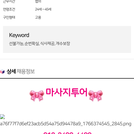
근무시간
협의
연령조건
24세 ~ 45세
구인형태
고용
Keyword
선불가능, 순번확실, 식사제공, 개수보장
상세
채용정보
마사지투어