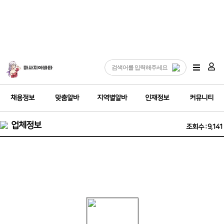
채용정보
맞춤알바
지역별알바
인재정보
커뮤니티
업체정보
조회수 : 9,141
1인샵 구인구직 ⭕의정부1등샵 30분6만원 넘치는손님 당일지급⭕