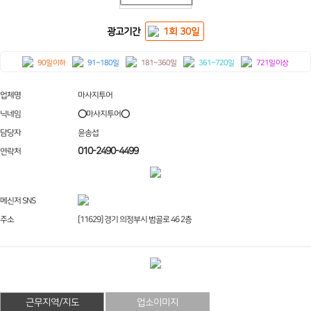
광고기간
1회 30일
90일 이하
91~180일
181~360일
361~720일
721일 이상
업체명
마사지투어
닉네임
⭕마사지투어⭕
담당자
윤송섭
010-2490-4499
연락처
메신저 SNS
주소
[11629] 경기 의정부시 범골로 46 2층
근무지역/지도
업소이미지