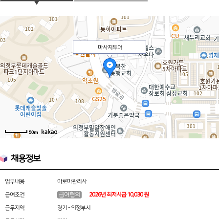
마사지투어
50m
채용정보
업무내용
아로마관리사
급여협의
급여조건
2026년 최저시급 10,030 원
근무지역
경기 - 의정부시