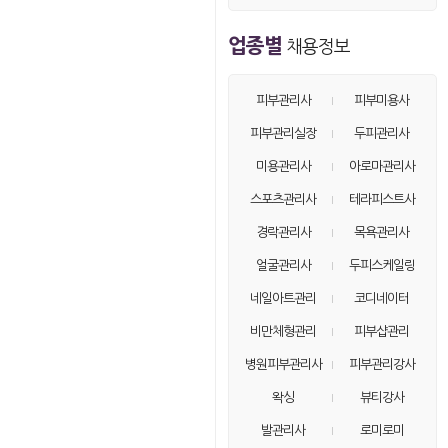
손님14
on
213.♡.203.31
업종별
채용정보
손님15
on
52.♡.144.140
손님16
on
116.♡.32.142
피부관리사
피부미용사
손님17
on
66.♡.77.134
피부관리실장
두피관리사
손님18
on
220.♡.108.81
미용관리사
아로마관리사
손님19
on
40.♡.167.224
스포츠관리사
테라피스트사
손님20
on
116.♡.32.179
경락관리사
목욕관리사
손님21
on
40.♡.167.48
얼굴관리사
두피스케일링
손님22
on
40.♡.167.67
네일아트관리
코디네이터
손님23
on
40.♡.167.77
비만체형관리
피부샵관리
손님24
on
116.♡.32.115
병원피부관리사
피부관리강사
손님25
on
162.♡.184.59
손님26
왁싱
뷰티강사
on
220.♡.108.176
손님27
on
52.♡.144.191
발관리사
로미로미