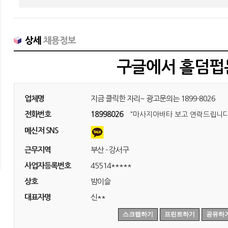
상세
채용정보
구글에서 홀덤펍
업체명
지금 클릭한 자리~ 광고문의는 1899-8026
전화번호
18998026
"마사지아바타 보고 연락드립니다
메신저 SNS
근무지역
부산 - 강서구
사업자등록번호
45514*****
상호
밤이슬
대표자명
신**
스크랩하기
프린트하기
공유하