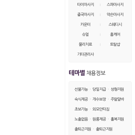
손님28
on
40.♡.167.43
타이마사지
스파마사지
손님29
on
66.♡.77.135
중국마사지
약손마사지
손님30
on
66.♡.77.133
카운터
스웨디시
손님31
on
220.♡.108.111
슈얼
홈케어
물리치료
토탈샵
기타관리사
테마별
채용정보
선불가능
·
당일지급
·
성형지원
숙식제공
·
개수보장
·
주말알바
초보가능
·
외모안따짐
노출없음
·
원룸제공
·
홀복지원
출퇴근지원
·
출퇴근지원