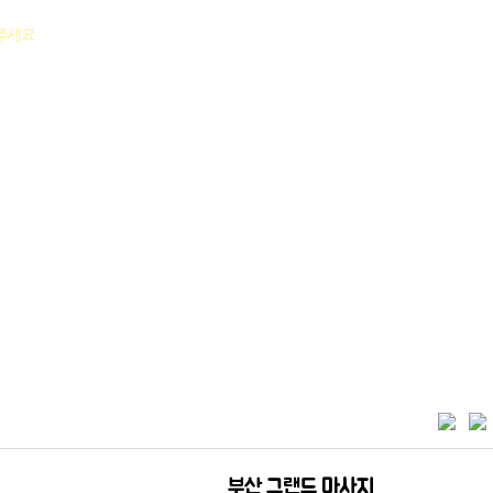
락주세요
부산 그랜드 마사지
해운대 타이