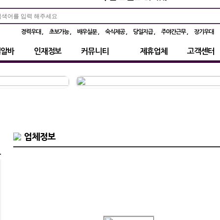
경력우대
초보가능
배우실분
숙식제공
당일지급
주야간근무
장기우대
별알바
인재정보
커뮤니티
제휴업체
고객센터
업체정보
지금 클릭한 자리~ 광고문의는 