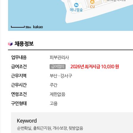
50m
채용정보
업무내용
피부관리사
급여조건
2026년 최저시급 10,030 원
급여협의
근무지역
부산 - 강서구
근무시간
주간
연령조건
제한없음
구인형태
고용
Keyword
순번확실, 출퇴근지원, 개수보장, 뒷방없음