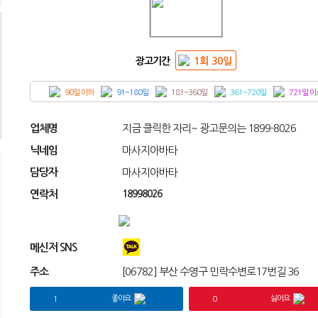
광고기간
1회 30일
90일 이하
91~180일
181~360일
361~720일
721일 이
업체명
지금 클릭한 자리~ 광고문의는 1899-8026
닉네임
마사지아바타
담당자
마사지아바타
연락처
18998026
메신저 SNS
주소
[06782] 부산 수영구 민락수변로17번길 36
좋아요
싫어요
1
0