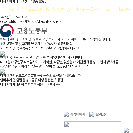
마사지아바타 고객센터
1899-8026
부득이한 사정으로 회원가입 및 성인인증이 어려운 분들은 아래 고객센터로 연
고객센터 1899-8026
Copyright(c) 마사지아바타 All Rights Reserved.
허위광고에 많이 지치셨죠? 이제 걱정하지마세요. 마사지아바타부터 시작하겠습니다.
허위광고신고 및 후기리뷰 업계최초 24시간 공고필터링
시스템 사전 공고등록 심사 시스템 구축 이젠 걱정하지 마세요!!
말하지 않아도 느낌 딱 오는 알바, 해본 적 없다면? 마사지아바타
No.1 알바 구인구직 포털사이트, 지역별, 직종별, 맞춤알바, 기간별 채용정보, 인재정보 제공.
랭킹닷컴 1위 나에게 딱! 맞는 알바, 알바를 Respect "마사지아바타"
다양한 마케팅으로 여러분의 구인구직의 최선을 다 하겠습니다.
알바후기 및 활발한 정보공유 다양한 컨텐츠 공간
마사지아바타만의 특별한 혜택을 누려보세요~
시작페이지
즐겨찾기