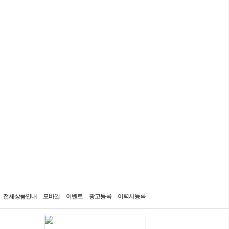
7일간 보지 않기
전체상품안내
모바일
이벤트
광고등록
이력서등록