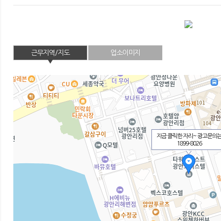
근무지역/지도
업소이미지
지금 클릭한 자리~ 광고문의
1899-8026