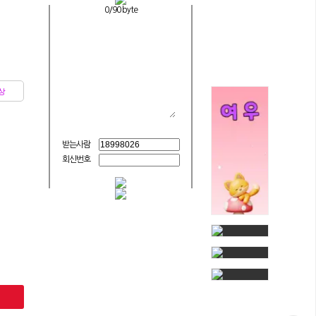
0
/90 byte
상
받는사람
회신번호