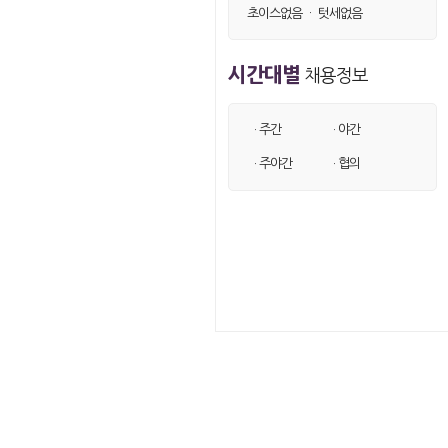
초이스없음
·
텃세없음
시간대별
채용정보
· 주간
· 야간
· 주야간
· 협의