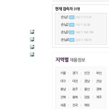
현재 접속자
31명
손님1
on
216.♡.217.81
손님2
on
116.♡.32.86
손님3
on
149.♡.160.199
손님4
on
220.♡.108.91
손님5
on
40.♡.167.74
손님6
on
220.♡.108.157
지역별
채용정보
손님7
on
95.♡.213.114
손님8
on
52.♡.144.195
서울
경기
인천
부산
손님9
on
52.♡.144.170
대구
대전
경남
전남
손님10
on
87.♡.224.238
충남
광주
울산
경북
손님11
on
216.♡.217.153
전북
충북
강원
제주
손님12
on
220.♡.108.155
세종
전국
해외
손님13
on
5.♡.231.112