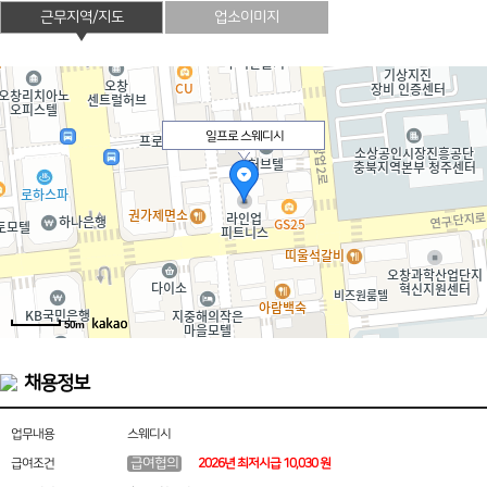
근무지역/지도
업소이미지
일프로 스웨디시
50m
채용정보
업무내용
스웨디시
급여협의
급여조건
2026년 최저시급 10,030 원