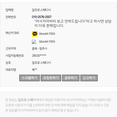
업체명
일프로 스웨디시
전화번호
010-2576-2557
"마사지아바타 보고 연락드립니다"라고 하시면 상담
이 더욱 편해집니다.
메신저 SNS
bbookk1004
bbookk1004
근무지역
충북 - 청주시
사업자등록번호
28530*****
상호
일프로 스웨디시
대표자명
복**
스크랩하기
프린트하기
공유하기
신고하기
본 정보는
일프로 스웨디시
에서 제공한 자료이며, 마사지아바타는 기재된 내용에 대한
오류와 사용자가 이를 신뢰하여 취한 조치에 대해 책임을 지지 않습니다. 또한 누구든
본 정보를 마사지아바타의 동의 없이 재배포 할 수 없습니다.