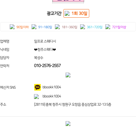
광고기간
1회 30일
90일 이하
91~180일
181~360일
361~720일
721일 이상
업체명
일프로 스웨디시
닉네임
❤️청주스웨디❤️
담당자
복성수
010-2576-2557
연락처
bbookk1004
메신저 SNS
bbookk1004
주소
[28119] 충북 청주시 청원구 오창읍 중심상업로 32-13 5층