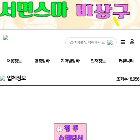
채용정보
맞춤알바
지역별알바
인재정보
커뮤니티
업체정보
조회수 : 8,956
(청주밤알바)❤️청주 오창 독점 1등스웨디시 관리사모집❤️