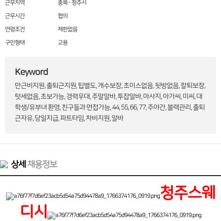
근무지역
충북 - 청주시
근무시간
협의
연령조건
제한없음
구인형태
고용
Keyword
만근비지원, 출퇴근지원, 팁별도, 개수보장, 초이스없음, 뒷방없음, 칼퇴보장,
텃세없음, 초보가능, 경력우대, 주말알바, 투잡알바, 마사지, 아가씨, 미씨, 대
학생/유부녀 환영, 친구들과 면접가능, 44, 55, 66, 77, 주야간, 블랙관리, 출퇴
근자유, 당일지급, 파트타임, 차비지원, 알바
상세
채용정보
청주스웨
디시