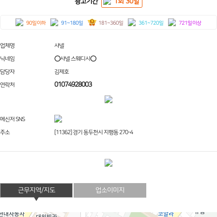
광고기간
1회 30일
90일 이하
91~180일
181~360일
361~720일
721일 이상
업체명
샤넬
닉네임
⭕샤넬 스웨디시⭕
담당자
김제호
01074928003
연락처
메신저 SNS
주소
[11362] 경기 동두천시 지행동 270-4
근무지역/지도
업소이미지