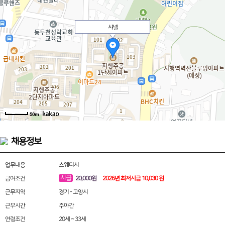
샤넬
50m
채용정보
업무내용
스웨디시
시급
급여조건
20,000원
2026년 최저시급 10,030 원
근무지역
경기 - 고양시
근무시간
주야간
연령조건
20세 ~ 33세