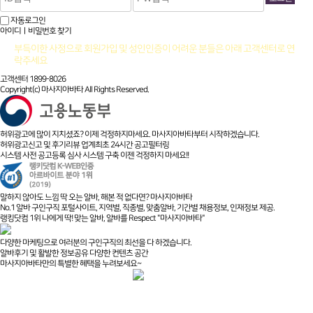
자동로그인
아이디ㅣ비밀번호 찾기
부득이한 사정으로 회원가입 및 성인인증이 어려운 분들은 아래 고객센터로 연
락주세요
고객센터 1899-8026
Copyright(c) 마사지아바타 All Rights Reserved.
허위광고에 많이 지치셨죠? 이제 걱정하지마세요. 마사지아바타부터 시작하겠습니다.
허위광고신고 및 후기리뷰 업계최초 24시간 공고필터링
시스템 사전 공고등록 심사 시스템 구축 이젠 걱정하지 마세요!!
말하지 않아도 느낌 딱 오는 알바, 해본 적 없다면? 마사지아바타
No.1 알바 구인구직 포털사이트, 지역별, 직종별, 맞춤알바, 기간별 채용정보, 인재정보 제공.
랭킹닷컴 1위 나에게 딱! 맞는 알바, 알바를 Respect "마사지아바타"
다양한 마케팅으로 여러분의 구인구직의 최선을 다 하겠습니다.
알바후기 및 활발한 정보공유 다양한 컨텐츠 공간
마사지아바타만의 특별한 혜택을 누려보세요~