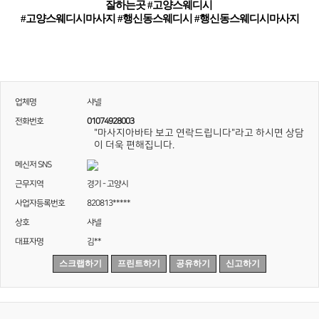
잘하는곳 #고양스웨디시
#고양스웨디시마사지 #행신동스웨디시 #행신동스웨디시마사지
업체명
샤넬
전화번호
01074928003
"마사지아바타 보고 연락드립니다"라고 하시면 상담
이 더욱 편해집니다.
메신저 SNS
근무지역
경기 - 고양시
사업자등록번호
820813*****
상호
샤넬
대표자명
김**
스크랩하기
프린트하기
공유하기
신고하기