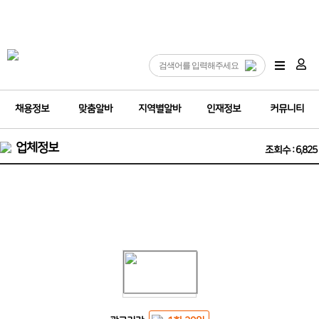
채용정보
맞춤알바
지역별알바
인재정보
커뮤니티
업체정보
조회수 : 6,825
(고양마사지)♥️가족처럼. 출퇴근 자율 택시비지원♥️